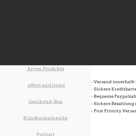
Bestellung & Ve
Arven Produkte
- Versand innerhalb
offers and items
- Sichere Kreditkar
- Bequeme Paypalza
Geschenk-Box
- Sichere Bezahlung
- Post Priority Versa
Kundengeschenke
Portrait