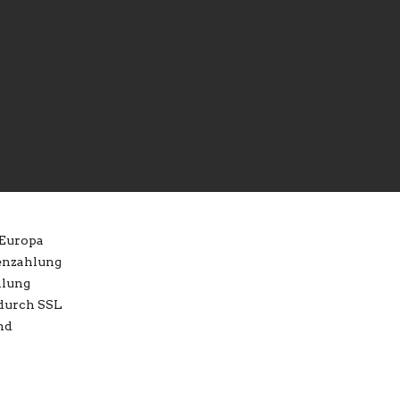
rsand
 Europa
tenzahlung
hlung
 durch SSL
nd