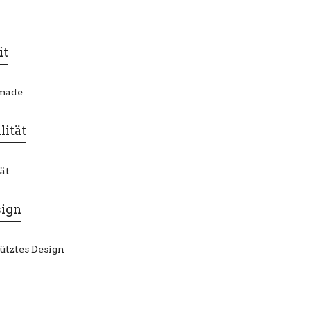
it
ität
sign